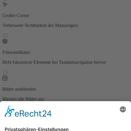
Großer Cursor
Verbesserte Sichtbarkeit des Mauszeigers
Fokusindikator
Hebt fokussierte Elemente bei Tastaturnavigation hervor
Bilder ausblenden
Blendet alle Bilder aus
Animationen stoppen