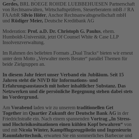
Gerdes,
BRL BOEGE ROHDE LUEBBEHUESEN Partnerschaft
von Rechtsanwälten, Wirtschaftsprüfern, Steuerberatern mbB // RA
FAArbR
Silvio Höfer
, Anchor Rechtsanwaltsgesellschaft mbH
und
Rüdiger Meier,
Deutsche Kreditbank AG
Moderation:
Prof. a.D. Dr. Christoph G. Paulus
, ehem.
Humboldt-Universität, jetzt Of Counsel White & Case LLP
Insolvenzverwaltung.
Im Rahmen des beliebten Formats „Dual Tracks“ bieten wir erneut
unter dem Motto „Verwalter meets Berater“ parallel Themen für
beide Zielgruppen an.
In diesem Jahr feiert unser Verband ein Jubiläum. Seit 15
Jahren steht die NIVD für Informations- und
Erfahrungsaustausch mit hoher inhaltlicher Substanz. Das
Netzwerken und die persönliche Begegnung stehen dabei stets
im Vordergrund.
Am
Vorabend
laden wir zu unserem
traditionellen Get
Together
im
Quartier Zukunft der Deutsche Bank AG
in der
Friedrichstraße ein. Nach einem spannenden
Vortrag
„In Stress-
und Hochrisikosituationen einen kühlen Kopf bewahren“
von
und mit
Nicola Winter, Kampfflugzeugpilotin und Ingenieurin
Raumfahrttechnik
, erwarten Sie ein sommerliches Barbecue und