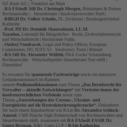
DZ Bank AG | Frankfurt am Main
–
RA FAInsR StB Dr. Christoph Morgen,
Brinkmann & Partner
Rechtsanwälte | Steuerberater | Insolvenzverwalter PartG
–
RiBGH Dr. Volker Schultz,
IX. Zivilsenat | Bundesgerichtshof
Karlsruhe
–
Prof. PD Dr. Dominik Skauradszun, LL.M.
Taxation,
Lehrstuhl für Bürgerliches Recht, Zivilverfahrensrecht
und Wirtschaftsrecht | Hochschule Fulda
–
Ondrej Vondracek,
Legal and Policy Officer, European
Commission, DG JUST.A1 Insolvency Team | Brüssel
–
RA StB Dr. Alexander Witfeld,
Flick Gocke Schaumburg
Rechtsanwälte Wirtschaftsprüfer Steuerberater Part mbB |
Düsseldorf
Es erwarten Sie
spannende Fachvorträge
sowie ein intensiver
Gedankenaustausch im Rahmen
unserer
Podiumsdiskussionen
zum Thema
„Das Berufsrecht für
Verwalter – aktuelle Entwicklungen“
mit
Vertreter:innen der
insolvenzrechtlichen Verbände
sowie zum
Thema
„Auswirkungen der Corona-, Ukraine- und
Energiekrise auf die Restrukturierungsbranche“
. Diskutieren
Sie nach einem Impulsreferat von RAin
Dr. Alexandra Schluck-
Amend
, CMS Hasche Sigle Partnerschaft von Rechtsanwälten und
Steuerberatern mbB, zusammen mit
RA
FAInsR FAStR Dr.
Georg Bernsau,
K&L Gates LLP //
RAin Katharina